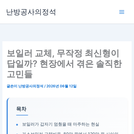
콘
난방공사의정석
텐
츠
로
건
너
뛰
보일러 교체, 무작정 최신형이
기
답일까? 현장에서 겪은 솔직한
고민들
글쓴이
난방공사의정석
/
2026년 06월 12일
목차
보일러가 갑자기 멈췄을 때 마주하는 현실
가스보일러 교체비용, 80만 원에서 120만 원 사이의