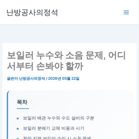
콘
난방공사의정석
텐
츠
로
건
너
뛰
보일러 누수와 소음 문제, 어디
기
서부터 손봐야 할까
글쓴이
난방공사의정석
/
2026년 05월 22일
목차
보일러 배관 누수와 수도 설비의 구분
보일러 분배기 교체 비용과 시기
천안 지역 보일러 수리 시 소음 문제