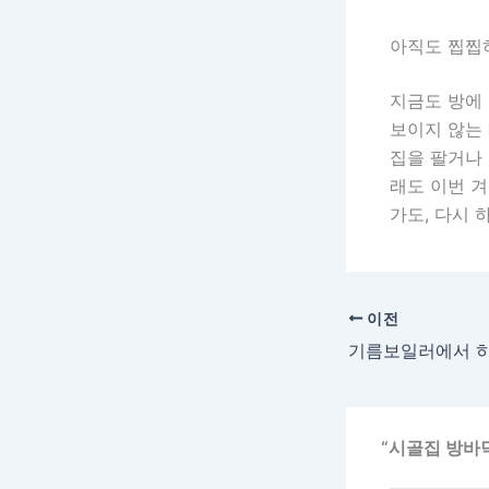
아직도 찝찝
지금도 방에 
보이지 않는 
집을 팔거나 
래도 이번 겨
가도, 다시 
이전
“시골집 방바