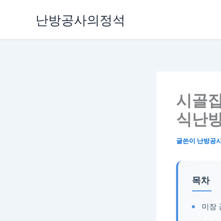
콘
난방공사의정석
텐
츠
로
건
너
뛰
기
시골집
식난방
글쓴이
난방공
목차
미장 