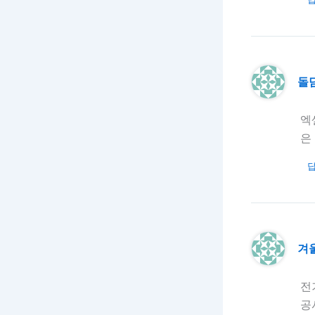
돌
엑
은
겨
전
공