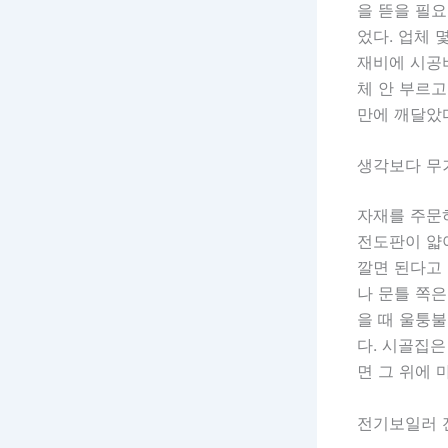
을 뜯을 필요
었다. 업체 
재비에 시공
체 안 부르고
만에 깨달았
생각보다 무
자재를 주문
전도판이 얇아
깔면 된다고 
나 문틀 쪽은
을 때 울퉁불
다. 시골집은
면 그 위에 
전기보일러 