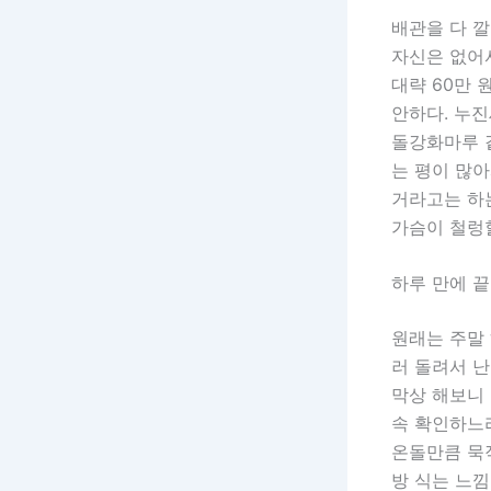
배관을 다 
자신은 없어서
대략 60만 
안하다. 누진
돌강화마루 같
는 평이 많아
거라고는 하는
가슴이 철렁할
하루 만에 
원래는 주말 
러 돌려서 난
막상 해보니 
속 확인하느라
온돌만큼 묵
방 식는 느낌