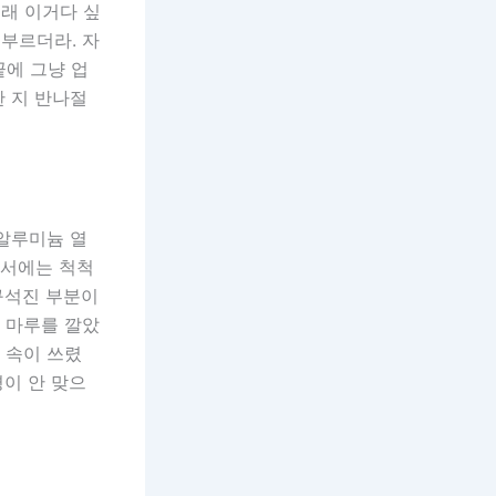
길래 이거다 싶
 부르더라. 자
끝에 그냥 업
한 지 반나절
 알루미늄 열
명서에는 척척
구석진 부분이
에 마루를 깔았
 속이 쓰렸
평이 안 맞으