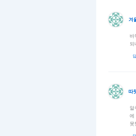
겨
바
되
따
알
에
못