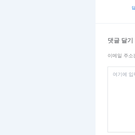
댓글 달기
이메일 주소
여
기
에
입
력
하
세
요...