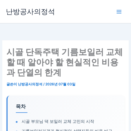
콘
난방공사의정석
텐
츠
로
건
너
뛰
시골 단독주택 기름보일러 교체
기
할 때 알아야 할 현실적인 비용
과 단열의 한계
글쓴이
난방공사의정석
/
2026년 07월 03일
목차
시골 부모님 댁 보일러 교체 고민의 시작
기름보일러가격과 현실적인 선택지들의 비용 비교