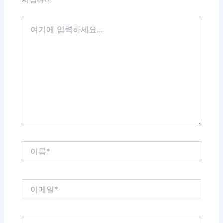
시됩니다
여
기
에
입
력
하
세
요...
이
름
*
이
메
일
*
웹