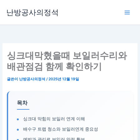
콘
난방공사의정석
텐
츠
로
건
너
뛰
싱크대막혔을때 보일러수리와
기
배관점검 함께 확인하기
글쓴이
난방공사의정석
/
2025년 12월 19일
목차
싱크대 막힘의 보일러 연계 이해
배수구 트랩 청소와 보일러연계 중요성
예방과 관리로 보일러 안전 확보