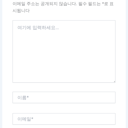
이메일 주소는 공개되지 않습니다.
필수 필드는
*
로 표
시됩니다
여
기
에
입
력
하
세
요...
이
름
*
이
메
일