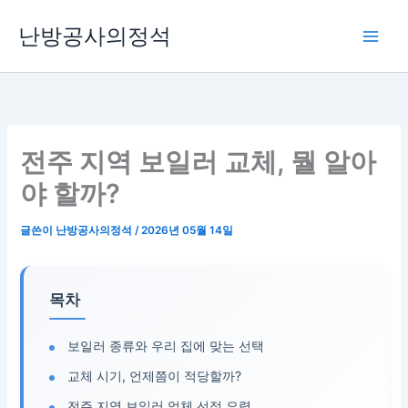
콘
난방공사의정석
텐
츠
로
건
너
뛰
전주 지역 보일러 교체, 뭘 알아
기
야 할까?
글쓴이
난방공사의정석
/
2026년 05월 14일
목차
보일러 종류와 우리 집에 맞는 선택
교체 시기, 언제쯤이 적당할까?
전주 지역 보일러 업체 선정 요령