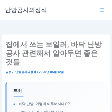
콘
난방공사의정석
텐
츠
로
건
너
뛰
집에서 쓰는 보일러, 바닥 난방
기
공사 관련해서 알아두면 좋은
것들
글쓴이
난방공사의정석
/
2026년 05월 12일
목차
바닥 난방, 어떻게 이루어지나요?
난방 공사, 언제 필요할까요?