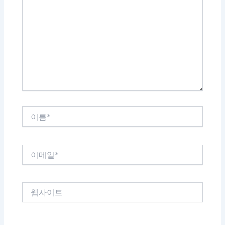
에
입
력
하
세
요...
이
름
*
이
메
일
*
웹
사
이
트