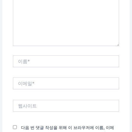
입
력
하
세
요...
이
름
*
이
메
일
*
웹
사
이
트
다음 번 댓글 작성을 위해 이 브라우저에 이름, 이메