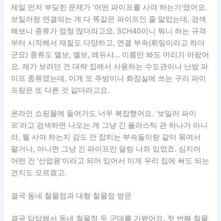
제일 먼저 부딪힌 문제가 ‘어떤 파이프를 사야 하는가’였어요.
보일러랑 연결되는 게 다 똑같은 파이프인 줄 알았는데, 검색
해보니 종류가 엄청 많더라고요. SCH40이니 뭐니 하는 규격
부터 시작해서 재질도 다양하고, 연결 부속(휘팅이라고 하더
군요) 종류도 앨보, 엘보, 레듀샤… 이름만 봐도 머리가 아팠어
요. 제가 보려던 건 대략 집에서 사용하는 수도관이나 난방 파
이프 종류였는데, 이게 또 주방이나 화장실에 쓰는 구리 파이
프랑은 또 다른 것 같더라고요.
온라인 쇼핑몰에 들어가도 너무 복잡했어요. ‘보일러 파이
프’라고 검색하면 나오는 게 그냥 긴 플라스틱 관 하나가 아니
라, 뭘 사야 하는지 감도 안 잡히는 부속들이랑 같이 묶여서
팔거나, 아니면 그냥 긴 파이프만 덜렁 나와 있었죠. 심지어
어떤 건 ‘산업용’이라고 되어 있어서 이게 우리 집에 써도 되는
건지도 모르겠고.
결국 동네 철물점과 대형 철물점 방문
결국 답답해서 동네 철물점 두 군데를 가봤어요. 첫 번째 철물