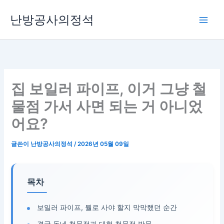
콘
난방공사의정석
텐
츠
로
건
너
뛰
집 보일러 파이프, 이거 그냥 철
기
물점 가서 사면 되는 거 아니었
어요?
글쓴이
난방공사의정석
/
2026년 05월 09일
목차
보일러 파이프, 뭘로 사야 할지 막막했던 순간
결국 동네 철물점과 대형 철물점 방문